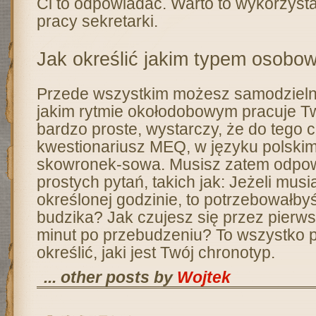
Ci to odpowiadać. Warto to wykorzyst
pracy sekretarki.
Jak określić jakim typem osobow
Przede wszystkim możesz samodzielni
jakim rytmie okołodobowym pracuje T
bardzo proste, wystarczy, że do tego 
kwestionariusz MEQ, w języku polski
skowronek-sowa. Musisz zatem odpowi
prostych pytań, takich jak: Jeżeli mus
określonej godzinie, to potrzebowałby
budzika? Jak czujesz się przez pierws
minut po przebudzeniu? To wszystko p
określić, jaki jest Twój chronotyp.
... other posts by
Wojtek