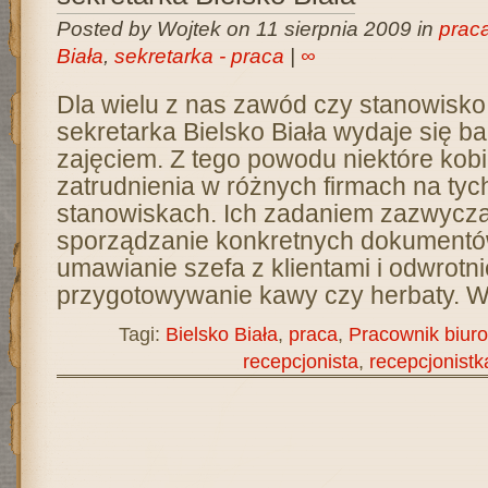
Posted by Wojtek on 11 sierpnia 2009 in
praca
Biała
,
sekretarka - praca
|
∞
Dla wielu z nas zawód czy stanowisko
sekretarka Bielsko Biała wydaje się b
zajęciem. Z tego powodu niektóre kobi
zatrudnienia w różnych firmach na tyc
stanowiskach. Ich zadaniem zazwyczaj
sporządzanie konkretnych dokumentó
umawianie szefa z klientami i odwrotni
przygotowywanie kawy czy herbaty. W 
Tagi:
Bielsko Biała
,
praca
,
Pracownik biur
recepcjonista
,
recepcjonistk